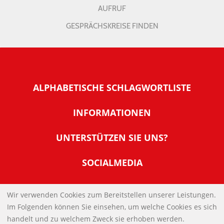
AUFRUF
GESPRÄCHSKREISE FINDEN
ALPHABETISCHE SCHLAGWORTLISTE
INFORMATIONEN
Warum NachDenkSeiten
UNTERSTÜTZEN SIE UNS?
Wer steckt dahinter
Der Förderverein: IQM
SOCIALMEDIA
Tipps zur Nutzung der NachDenkSeiten
Allgemeine Spendeninformationen
Banner und E-Mail-Signaturen
IMPRESSUM
Werden Sie Fördermitglied
Wir verwenden Cookies zum Bereitstellen unserer Leistungen.
Links
Im Folgenden können Sie einsehen, um welche Cookies es sich
Spenden Sie Online
DATENSCHUTZERKLÄRUNG
Kontakt
handelt und zu welchem Zweck sie erhoben werden.