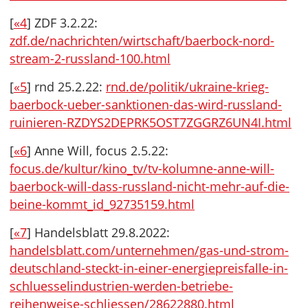
[
«4
] ZDF 3.2.22:
zdf.de/nachrichten/wirtschaft/baerbock-nord-
stream-2-russland-100.html
[
«5
] rnd 25.2.22:
rnd.de/politik/ukraine-krieg-
baerbock-ueber-sanktionen-das-wird-russland-
ruinieren-RZDYS2DEPRK5OST7ZGGRZ6UN4I.html
[
«6
] Anne Will, focus 2.5.22:
focus.de/kultur/kino_tv/tv-kolumne-anne-will-
baerbock-will-dass-russland-nicht-mehr-auf-die-
beine-kommt_id_92735159.html
[
«7
] Handelsblatt 29.8.2022:
handelsblatt.com/unternehmen/gas-und-strom-
deutschland-steckt-in-einer-energiepreisfalle-in-
schluesselindustrien-werden-betriebe-
reihenweise-schliessen/28622880.html