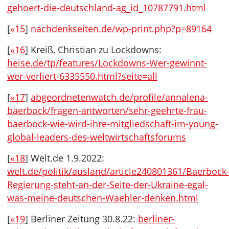
gehoert-die-deutschland-ag_id_10787791.html
[
«15
]
nachdenkseiten.de/wp-print.php?p=89164
[
«16
] Kreiß, Christian zu Lockdowns:
heise.de/tp/features/Lockdowns-Wer-gewinnt-
wer-verliert-6335550.html?seite=all
[
«17
]
abgeordnetenwatch.de/profile/annalena-
baerbock/fragen-antworten/sehr-geehrte-frau-
baerbock-wie-wird-ihre-mitgliedschaft-im-young-
global-leaders-des-weltwirtschaftsforums
[
«18
] Welt.de 1.9.2022:
welt.de/politik/ausland/article240801361/Baerbock
Regierung-steht-an-der-Seite-der-Ukraine-egal-
was-meine-deutschen-Waehler-denken.html
[
«19
] Berliner Zeitung 30.8.22:
berliner-