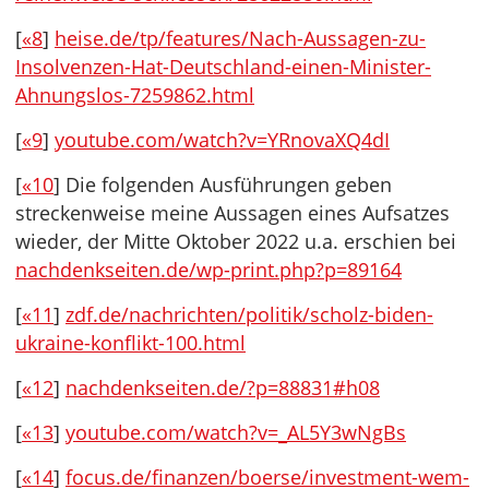
[
«8
]
heise.de/tp/features/Nach-Aussagen-zu-
Insolvenzen-Hat-Deutschland-einen-Minister-
Ahnungslos-7259862.html
[
«9
]
youtube.com/watch?v=YRnovaXQ4dI
[
«10
] Die folgenden Ausführungen geben
streckenweise meine Aussagen eines Aufsatzes
wieder, der Mitte Oktober 2022 u.a. erschien bei
nachdenkseiten.de/wp-print.php?p=89164
[
«11
]
zdf
.de/nachrichten/politik/scholz-biden-
ukraine-konflikt-100.html
[
«12
]
nachdenkseiten.de/?p=88831#h08
[
«13
]
youtube.com/watch?v=_AL5Y3wNgBs
[
«14
]
focus.de/finanzen/boerse/investment-wem-