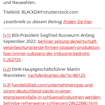
und Neuwahlen.
Titelbild: BLACKDAY/shutterstock.com
Leserbriefe zu diesem Beitrag
finden Sie hier
.
[
«1
] BDI-Präsident Siegfried Russwurm Anfang
September 2022:
berliner-zeitung.de/wirtschaft-
verantwortung/erste-firmen-stoppen-produktion-
fuer-immer-substanz-der-industrie-bedroht-
li.262725
[
«2
] DIHK-Hauptgeschäftsführer Martin
Wansleben:
nachdenkseiten.de/?p=86125
[
«3
]
handelsblatt.com/unternehmen/gas-und-
strom-deutschland-steckt-in-einer-
energiepreisfalle-in-schluesselindustrien-werden-
betriebe-reihenweise-schliessen/28622880.html