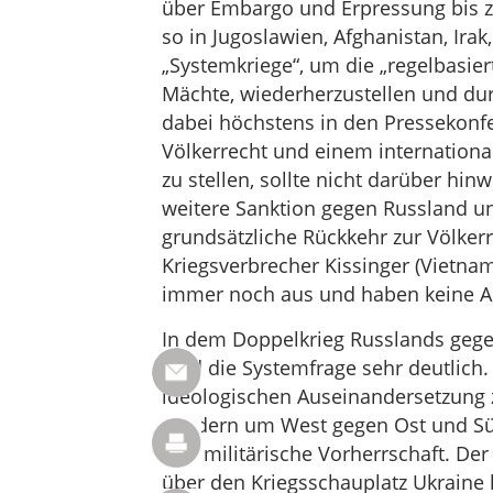
über Embargo und Erpressung bis z
so in Jugoslawien, Afghanistan, Irak,
„Systemkriege“, um die „regelbasie
Mächte, wiederherzustellen und dur
dabei höchstens in den Pressekonfe
Völkerrecht und einem international
zu stellen, sollte nicht darüber hi
weitere Sanktion gegen Russland un
grundsätzliche Rückkehr zur Völke
Kriegsverbrecher Kissinger (Vietnam
immer noch aus und haben keine Au
In dem Doppelkrieg Russlands geg
wird die Systemfrage sehr deutlich
ideologischen Auseinandersetzung 
sondern um West gegen Ost und Sü
und militärische Vorherrschaft. Der
über den Kriegsschauplatz Ukraine 