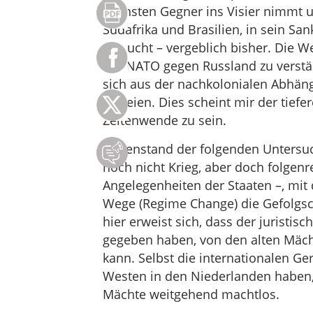
nächsten Gegner ins Visier nimmt u
Südafrika und Brasilien, in sein S
versucht – vergeblich bisher. Die W
der NATO gegen Russland zu verstärk
sich aus der nachkolonialen Abhäng
befreien. Dies scheint mir der tiefe
Zeitenwende zu sein.
Gegenstand der folgenden Untersuch
noch nicht Krieg, aber doch folgenr
Angelegenheiten der Staaten –, mit 
Wege (Regime Change) die Gefolgsch
hier erweist sich, dass der juristis
gegeben haben, von den alten Mäc
kann. Selbst die internationalen Ger
Westen in den Niederlanden haben,
Mächte weitgehend machtlos.