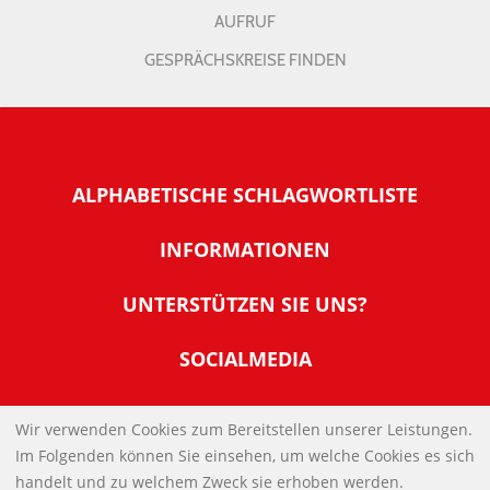
AUFRUF
GESPRÄCHSKREISE FINDEN
ALPHABETISCHE SCHLAGWORTLISTE
INFORMATIONEN
Warum NachDenkSeiten
UNTERSTÜTZEN SIE UNS?
Wer steckt dahinter
Der Förderverein: IQM
SOCIALMEDIA
Tipps zur Nutzung der NachDenkSeiten
Allgemeine Spendeninformationen
Banner und E-Mail-Signaturen
IMPRESSUM
Werden Sie Fördermitglied
Wir verwenden Cookies zum Bereitstellen unserer Leistungen.
Links
Im Folgenden können Sie einsehen, um welche Cookies es sich
Spenden Sie Online
DATENSCHUTZERKLÄRUNG
Kontakt
handelt und zu welchem Zweck sie erhoben werden.