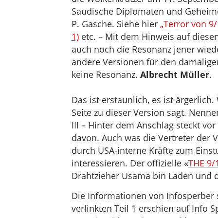
Saudische Diplomaten und Geheimdi
P. Gasche. Siehe hier
„Terror von 9/
1)
etc. – Mit dem Hinweis auf diesen
auch noch die Resonanz jener wied
andere Versionen für den damaligen
keine Resonanz.
Albrecht Müller
.
Das ist erstaunlich, es ist ärgerlich
Seite zu dieser Version sagt. Nenne
III – Hinter dem Anschlag steckt vo
davon. Auch was die Vertreter der 
durch USA-interne Kräfte zum Einstu
interessieren. Der offizielle «
THE 9
Drahtzieher Usama bin Laden und die
Die Informationen von Infosperber 
verlinkten Teil 1 erschien auf Info S