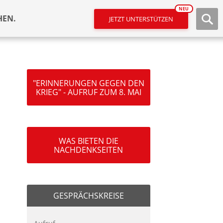
NEU
HEN.
JETZT UNTERSTÜTZEN
"ERINNERUNGEN GEGEN DEN
KRIEG" - AUFRUF ZUM 8. MAI
WAS BIETEN DIE
NACHDENKSEITEN
GESPRÄCHSKREISE