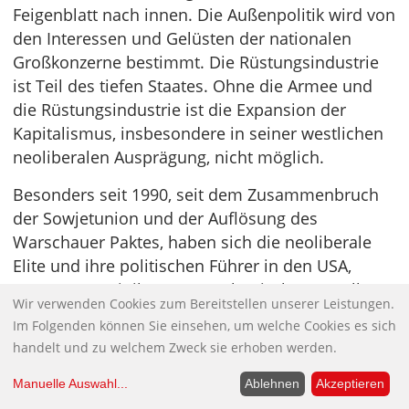
Feigenblatt nach innen. Die Außenpolitik wird von
den Interessen und Gelüsten der nationalen
Großkonzerne bestimmt. Die Rüstungsindustrie
ist Teil des tiefen Staates. Ohne die Armee und
die Rüstungsindustrie ist die Expansion der
Kapitalismus, insbesondere in seiner westlichen
neoliberalen Ausprägung, nicht möglich.
Besonders seit 1990, seit dem Zusammenbruch
der Sowjetunion und der Auflösung des
Warschauer Paktes, haben sich die neoliberale
Elite und ihre politischen Führer in den USA,
zusammen mit ihren transatlantischen Vasallen
Wir verwenden Cookies zum Bereitstellen unserer Leistungen.
in Europa und dem Kriegsbündnis NATO, als der
Im Folgenden können Sie einsehen, um welche Cookies es sich
Haupt-Kriegstreiber weltweit erwiesen.
handelt und zu welchem Zweck sie erhoben werden.
1991 wäre ein guter Zeitpunkt gewesen, die NATO
Manuelle Auswahl
...
Ablehnen
Akzeptieren
aufzulösen und weltweit Frieden zu schließen.