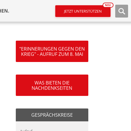
NEU
HEN.
JETZT UNTERSTÜTZEN
"ERINNERUNGEN GEGEN DEN
KRIEG" - AUFRUF ZUM 8. MAI
WAS BIETEN DIE
NACHDENKSEITEN
GESPRÄCHSKREISE