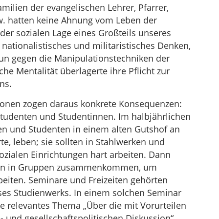
milien der evangelischen Lehrer, Pfarrer,
sw. hatten keine Ahnung vom Leben der
der sozialen Lage eines Großteils unseres
 nationalistisches und militaristisches Denken,
un gegen die Manipulationstechniken der
e Mentalität überlagerte ihre Pflicht zur
ns.
sonen zogen daraus konkrete Konsequenzen:
Studenten und Studentinnen. Im halbjährlichen
en und Studenten in einem alten Gutshof an
rte, leben; sie sollten in Stahlwerken und
ozialen Einrichtungen hart arbeiten. Dann
tädten in Gruppen zusammenkommen, um
eiten. Seminare und Freizeiten gehörten
es Studienwerks. In einem solchen Seminar
ute relevantes Thema „Über die mit Vorurteilen
- und gesellschaftspolitischen Diskussion“.