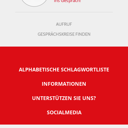
ins Gespräch!
AUFRUF
GESPRÄCHSKREISE FINDEN
ALPHABETISCHE SCHLAGWORTLISTE
INFORMATIONEN
Warum NachDenkSeiten
UNTERSTÜTZEN SIE UNS?
Wer steckt dahinter
Der Förderverein: IQM
SOCIALMEDIA
Tipps zur Nutzung der NachDenkSeiten
Allgemeine Spendeninformationen
Banner und E-Mail-Signaturen
IMPRESSUM