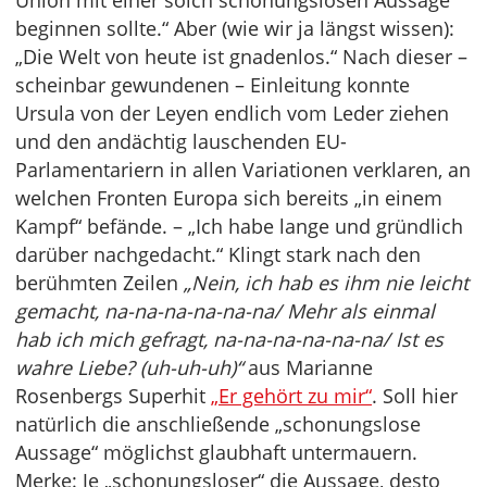
Union mit einer solch schonungslosen Aussage
beginnen sollte.“ Aber (wie wir ja längst wissen):
„Die Welt von heute ist gnadenlos.“ Nach dieser –
scheinbar gewundenen – Einleitung konnte
Ursula von der Leyen endlich vom Leder ziehen
und den andächtig lauschenden EU-
Parlamentariern in allen Variationen verklaren, an
welchen Fronten Europa sich bereits „in einem
Kampf“ befände. – „Ich habe lange und gründlich
darüber nachgedacht.“ Klingt stark nach den
berühmten Zeilen
„Nein, ich hab es ihm nie leicht
gemacht, na-na-na-na-na-na/ Mehr als einmal
hab ich mich gefragt, na-na-na-na-na-na/ Ist es
wahre Liebe? (uh-uh-uh)“
aus Marianne
Rosenbergs Superhit
„Er gehört zu mir“
. Soll hier
natürlich die anschließende „schonungslose
Aussage“ möglichst glaubhaft untermauern.
Merke: Je „schonungsloser“ die Aussage, desto