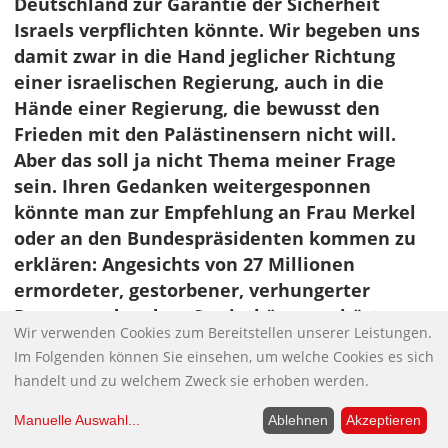
Deutschland zur Garantie der Sicherheit
Israels verpflichten könnte. Wir begeben uns
damit zwar in die Hand jeglicher Richtung
einer israelischen Regierung, auch in die
Hände einer Regierung, die bewusst den
Frieden mit den Palästinensern nicht will.
Aber das soll ja nicht Thema meiner Frage
sein. Ihren Gedanken weitergesponnen
könnte man zur Empfehlung an Frau Merkel
oder an den Bundespräsidenten kommen zu
erklären: Angesichts von 27 Millionen
ermordeter, gestorbener, verhungerter
Russen und andere Sowjetbürger gehört
Wir verwenden Cookies zum Bereitstellen unserer Leistungen.
Frieden mit Russland und die Sicherheit
Im Folgenden können Sie einsehen, um welche Cookies es sich
Russlands zur deutschen Staatsraison. –
handelt und zu welchem Zweck sie erhoben werden.
Würde das helfen, um die von Ihnen
entdeckte Kriegspropaganda zu stoppen?
Manuelle Auswahl
...
Ablehnen
Akzeptieren