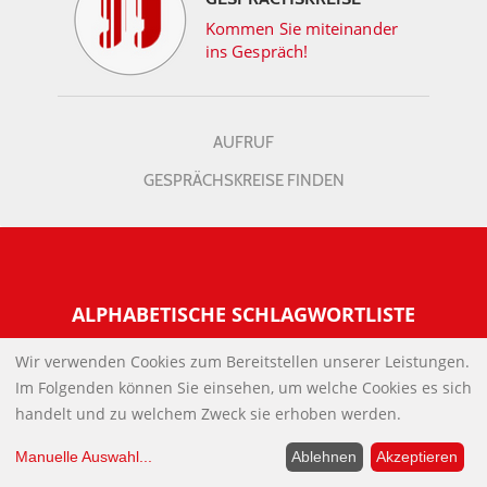
Kommen Sie miteinander
ins Gespräch!
AUFRUF
GESPRÄCHSKREISE FINDEN
ALPHABETISCHE SCHLAGWORTLISTE
Wir verwenden Cookies zum Bereitstellen unserer Leistungen.
INFORMATIONEN
Im Folgenden können Sie einsehen, um welche Cookies es sich
Warum NachDenkSeiten
handelt und zu welchem Zweck sie erhoben werden.
UNTERSTÜTZEN SIE UNS?
Wer steckt dahinter
Manuelle Auswahl
...
Ablehnen
Akzeptieren
Der Förderverein: IQM
SOCIALMEDIA
Tipps zur Nutzung der NachDenkSeiten