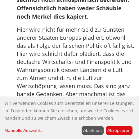
Offensichtlich haben weder Schäuble
noch Merkel dies kapiert.
Hier wird nicht für mehr Geld zu Gunsten
anderer Staaten Europas plädiert, obwohl
das als Folge der falschen Politik oft fällig ist.
Hier wird schlicht dafür plädiert, dass die
deutsche Wirtschafts- und Finanzpolitik und
Währungspolitik diesen Ländern die Luft
zum Atmen und d. h. die Luft zur
Wertschöpfung lassen muss. Das sind ganz
banale Gedanken. Aber manchmal ist das
Banale etwas Wichtiges.
Wir verwenden Cookies zum Bereitstellen unserer Leistungen.
Im Folgenden können Sie einsehen, um welche Cookies es sich
Der Niedriglohnsektor muss weg,
handelt und zu welchem Zweck sie erhoben werden.
genauso wie Hartz IV.
Denn die
Manuelle Auswahl
...
Ablehnen
Akzeptieren
Aufspaltung des Arbeitsmarktes in ein